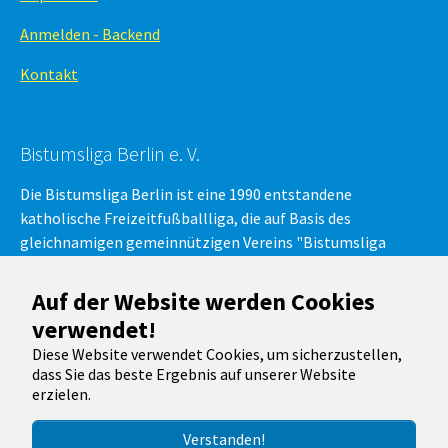
Anmelden - Backend
Kontakt
Bistumsliga Berlin e. V.
Die Bistumsliga Berlin ist eine 1990 entstandene
katholische Freizeitfußballliga, die auf Basis des
gleichnamigen gemeinnützigen Vereins "Bistumsliga
Berlin e.V." besteht. Am regulären Ligabetrieb, der
Bistumsliga-Fußball-Meisterschaft, nehmen Mannschaften
Auf der Website werden Cookies
aus der Region Berlin in verschiedenen Spielklassen teil.
verwendet!
Diese Website verwendet Cookies, um sicherzustellen,
dass Sie das beste Ergebnis auf unserer Website
Running with
TYPO3
and
Bootstrap Package
.
erzielen.
Verstanden!