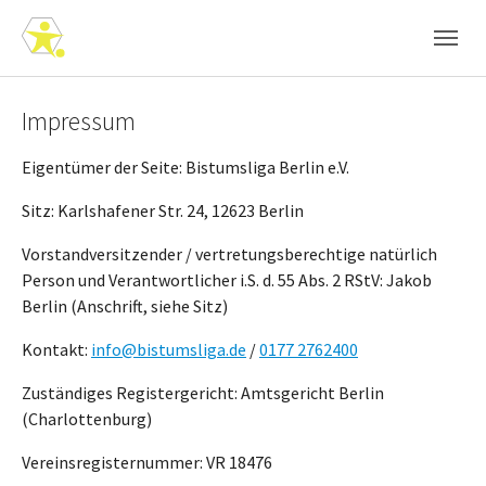
Skip to main navigation
Zum Hauptinhalt springen
Skip to page footer
Impressum
Eigentümer der Seite: Bistumsliga Berlin e.V.
Sitz: Karlshafener Str. 24, 12623 Berlin
Vorstandversitzender / vertretungsberechtige natürlich
Person und Verantwortlicher i.S. d. 55 Abs. 2 RStV: Jakob
Berlin (Anschrift, siehe Sitz)
Kontakt:
info@bistumsliga.de
/
0177 2762400
Zuständiges Registergericht: Amtsgericht Berlin
(Charlottenburg)
Vereinsregisternummer: VR 18476