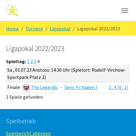
Skip to main navigation
Zum Hauptinhalt springen
Skip to page footer
Sie sind hier:
Home
Turniere
Ligapokal
Ligapokal 2022/2023
Ligapokal 2022/2023
Spieltag:
1
2
3
4
Sa., 01.07.23 Anstoss: 14:30 Uhr (Spielort: Rudolf-Virchow-
Sportpark Platz 2)
Finale
The Legends
-
Gem. Fr.‘hagen I
2 : 4 (0 : 1)
1 Spiele gefunden.
Spielbetrieb
Spielbericht abgeben